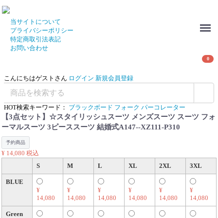
Menu
当サイトについて
プライバシーポリシー
特定商取引法表記
お問い合わせ
0
こんにちはゲストさん
ログイン
新規会員登録
HOT検索キーワード：
ブラックボード
フォーク
パーコレーター
【3点セット】☆スタイリッシュスーツ メンズスーツ スーツ フォ
ーマルスーツ 3ピーススーツ 結婚式A147--XZ111-P310
予約商品
¥ 14,080
税込
S
M
L
XL
2XL
3XL
BLUE
¥
¥
¥
¥
¥
¥
14,080
14,080
14,080
14,080
14,080
14,080
Green