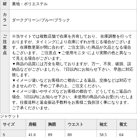
材
裏地：ポリエステル
カ
ラ
ダークグリーン/ブルー/ブラック
ー
ご
※当サイトでは複数店舗で在庫を共有しており、 在庫調整を行って
注
おりますが、タイミングにより在庫にずれが生じる場合がございま
意
す。在庫数更新が間に合わず、ご注文頂いた商品が欠品となる場合
点
もございます。 ご注意点 ▼ご使用モニタ−により実際の色と異なっ
て見える場合がございます。
▼商品の品質には万全を期しておりますが、万一、不良、破損、誤
納品などがございましたら、7日以内にお知らせ下さい、早急に対応
致します。
▼イメージ違いなどお客様のご都合による返品、交換などは対応で
きませんので、予めご了承の上、ご注文ください。
▼イメージ違いやサイズなどお客様の都合で、どうしてもご返品の
場合、5日以内にお知らせ下さい、未使用の商品のみお受けいたしま
す。往復送料と返金振込手数料をお客様ご負担頂く事になります。
ご了承くださいませ。
ジャケット
サイズ
肩幅
胸囲
ウエスト
袖丈
着丈
S
41.6
89
80
58.5
64