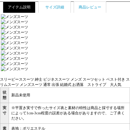
アイテム説明
サイズ詳細
商品レビュー
スリーピーススーツ 紳士 ビジネススーツ メンズ スーツセット ベスト付き ス
リムスーツ メンズスーツ 通常 出張 結婚式 お洒落 ストライプ 大人気
状
新品未使用
態
実
※平置き実寸で作ったサイズ表と素材の特性は商品と採寸する場所
寸
によって1cm-3cm程度の誤差がある場合がありますので、 ご了承く
ださい。
素
表地：ポリエステル